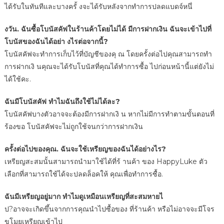
ได้รับในทันทีและบางครั้ งจะได้รับหลังจากทําการปลดแบดจ์หนึ่
งวัน. ฉันซื้อโบนัสคัฟในร้านค้าโดยไม่ได้ มีการฝากเงิน ฉันจะเข้าไปที่
โบนัสของฉันได้อย่า งไรต่อจากนี้?
โบนัสคัฟจะทําการเก็บไว้ที่บัญชีของคุ ณ โดยครั้งต่อไปคุณสามารถทํา
การฝากเงิ นคุณจะได้รับโบนัสที่คุณได้ทําการซื้อ ไปก่อนหน้านี้แต่ยังไม่
ได้ใช้คะ.
ฉันมีโบนัสคัฟ ทําไมฉันถึงใช้ไม่ได้ละ?
โบนัสคัฟบางตัวอาจจะต้องมีการฝากเงิ น หากไม่มีการทําตามขั้นตอนที่
ร้องขอ โบนัสคัฟจะไม่ถูกใช้จนกว่าการฝากเงิน
ครั้งต่อไปของคุณ. ฉันจะใช้เหรียญของฉันได้อย่างไร?
เหรียญสะสมนั้นสามารถนํามาใช้ได้ที่ร้ านค้า ของ HappyLuke ตัว
เลือกที่สามารถใช้ได้จะปลดล็อคให้ คุณเพื่อทําการซื้อ.
ฉันมีเหรียญอยู่มาก ทําไมดูเหมือนเหรียญที่สะสมหายไ
ป?อาจจะเกิดขึ้นจากการคุณนําไปซื้อของ ที่ร้านค้า หรือไม่อาจจะมีโจร
ขโมยเหรียญเข้าไป