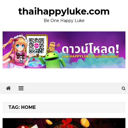
Skip
thaihappyluke.com
to
content
Be One Happy Luke
TAG:
HOME