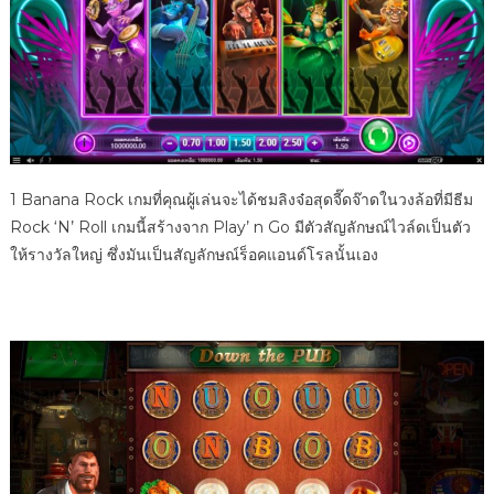
1
Banana Rock
เกมที่คุณผู้เล่นจะได้ชมลิงจ๋อสุดจี๊ดจ๊าดในวงล้อที่มีธีม
Rock ‘N’ Roll เกมนี้สร้างจาก Play’ n Go มีตัวสัญลักษณ์ไวล์ดเป็นตัว
ให้รางวัลใหญ่ ซึ่งมันเป็นสัญลักษณ์ร็อคแอนด์โรลนั้นเอง