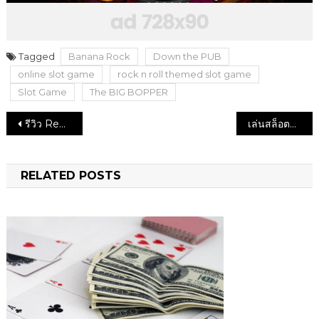
Tagged
Banana Rock
Down the PUB
online slot game
rock n roll themed slot game
Slot Game
The BIG BOPPER
Post
รีวิว Reel King Mega สล็อตออนไลน์ที่จะมาแจกเงินโบนัสใหญ่ให้กับคุณ
เล่นสล็อตแสนโรแมนติกที่ HappyLuke
navigation
RELATED POSTS