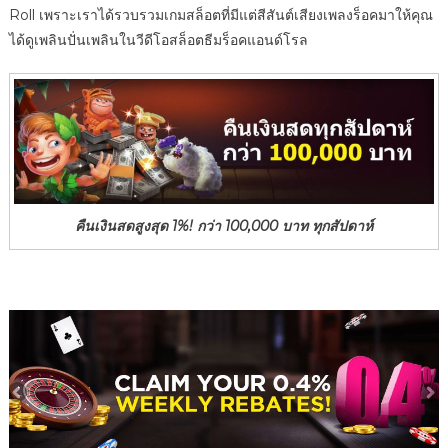
Roll เพราะเราได้รวบรวมเกมสล็อตที่มีแต่สีสันต์เสียงเพลงร็อคมาให้คุณ
ได้ดูเพลินปั่นเพลินในวีดีโอสล็อตธีมร็อคแอนด์โรล
คืนเงินสดสูงสุด 1%! กว่า 100,000 บาท ทุกสัปดาห์