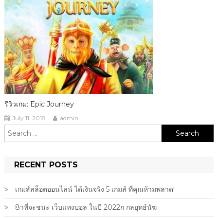
รีวิวเกม: Epic Journey
July 11, 2018
admin
Search
for:
RECENT POSTS
เกมส์สล็อตออนไลน์ ได้เงินจริง 5 เกมส์ ที่คุณห้ามพลาด!
8าที่จะชนะ เว็บแทงบอล ในปี 2022ก กลยุทธ์นัฆ่