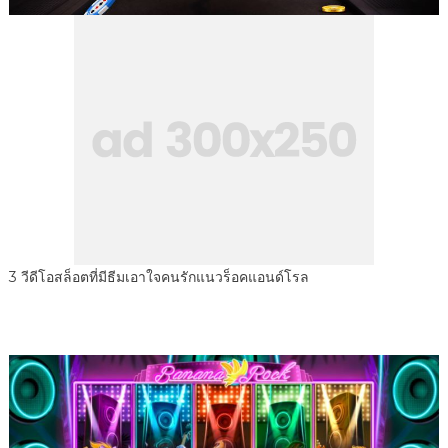
3 วีดีโอสล็อตที่มีธีมเอาใจคนรักแนวร็อคแอนด์โรล