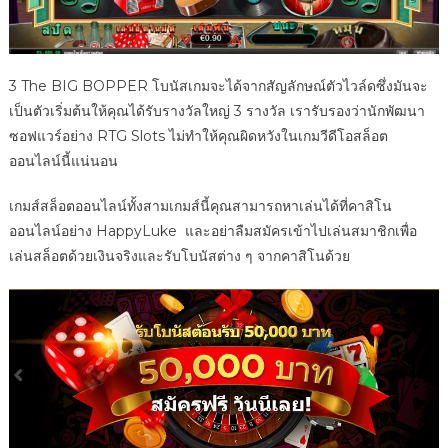
3 The BIG BOPPER โบนัสเกมจะได้จากสัญลักษณ์ตัวไวล์ดซึ่งมันจะ
เป็นตัวเริ่มต้นให้คุณได้รับรางวัลใหญ่ 3 รางวัล เรารับรองว่านักพัฒนา
ซอฟแวร์อย่าง RTG Slots ไม่ทำให้คุณผิดหวังในเกมวีดีโอสล็อต
ออนไลน์นี้แน่นอน
เกมส์สล็อตออนไลน์ทั้งสามเกมส์นี้คุณสามารถหาเล่นได้ที่คาสิโน
ออนไลน์อย่าง HappyLuke และอย่าลืมสมัครเข้าไปเล่นสมาชิกเพื่อ
เล่นสล็อตด้วยเงินจริงและรับโบนัสต่าง ๆ จากคาสิโนด้วย