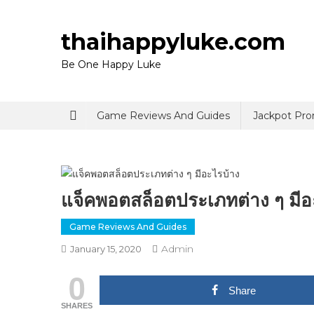
Skip
to
thaihappyluke.com
content
Be One Happy Luke
Game Reviews And Guides
Jackpot Pr
แจ็คพอตสล็อตประเภทต่าง ๆ มีอ
Game Reviews And Guides
Admin
January 15, 2020
0
Share
SHARES