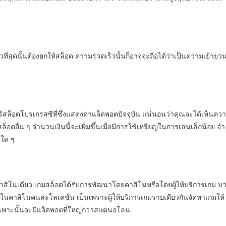
วที่สุดนั้นต้องยกให้สล็อต ความรวดเร็วนั้นก็อาจจะถือได้ว่าเป็นความเย้ายว
ร์สล็อตโปรเกรสซีที่ซึ่งแสดงค่าแจ็คพอตปัจจุบัน แน่นอนว่าคุณจะได้เห็นคว
่องสล็อตอื่น ๆ จำนวนเงินนี้จะเพิ่มขึ้นเมื่อมีการใช้เหรียญในการเล่นเล็กน้อย จำ
ยใด ๆ
คาสิโนเดียว เกมสล็อตได้รับการพัฒนาโดยคาสิโนหรือโดยผู้ให้บริการเกม บ
ู่ในคาสิโนคนละโลเคชั่น เป็นเพราะผู้ให้บริการเกมรายเดียวกันจัดหาเกมให้
พาะนั้นจะมีแจ็คพอตที่ใหญ่กว่าสแตนอโลน