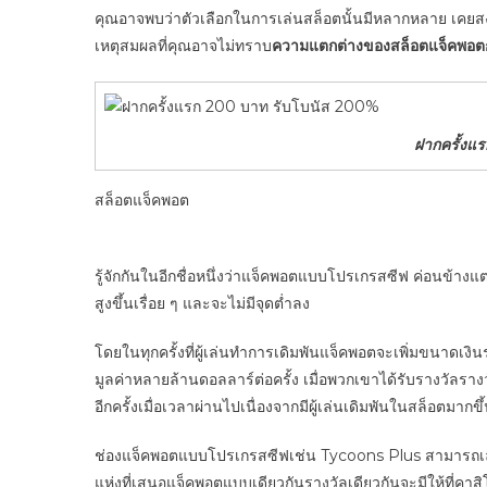
คุณอาจพบว่าตัวเลือกในการเล่นสล็อตนั้นมีหลากหลาย เคยสง
เหตุสมผลที่คุณอาจไม่ทราบ
ความแตกต่างของสล็อตแจ็คพอต
ฝากครั้งแ
สล็อตแจ็คพอต
รู้จักกันในอีกชื่อหนึ่งว่าแจ็คพอตแบบโปรเกรสซีฟ ค่อนข้าง
สูงขึ้นเรื่อย ๆ และจะไม่มีจุดต่ำลง
โดยในทุกครั้งที่ผู้เล่นทำการเดิมพันแจ็คพอตจะเพิ่มขนาดเงินร
มูลค่าหลายล้านดอลลาร์ต่อครั้ง เมื่อพวกเขาได้รับรางวัลรา
อีกครั้งเมื่อเวลาผ่านไปเนื่องจากมีผู้เล่นเดิมพันในสล็อตมากขึ
ช่องแจ็คพอตแบบโปรเกรสซีฟเช่น Tycoons Plus สามารถเล่
แห่งที่เสนอแจ็คพอตแบบเดียวกันรางวัลเดียวกันจะมีให้ที่คาสิโ