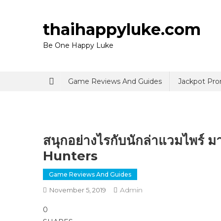
Skip
to
thaihappyluke.com
content
Be One Happy Luke
Game Reviews And Guides
Jackpot Pr
สนุกอย่างไรกับนักล่าแวมไพร์ 
Hunters
Game Reviews And Guides
Admin
November 5, 2019
0