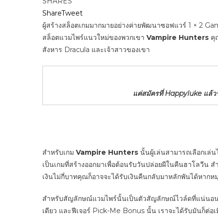
SHARES
Share
Tweet
ผู้สร้างสล็อตเกมมากมายอย่างค่ายพัฒนาซอฟแวร์ 1 × 2 Gami
สล็อตแวมไพร์แนวใหม่ของพวกเขา
Vampire Hunters
คุ
สังหาร Dracula และเจ้าสาวของเขา
แค่สมัครที่ Happyluke แล้ว
สำหรับเกม
Vampire Hunters
นั้นผู้เล่นสามารถเลือกเล่น
เป็นเกมที่สร้างออกมาเพื่อต้อนรับวันปล่อยผีในคืนฮาโลวีน สำห
เงินไม่กี่บาทคุณก็อาจจะได้รับเงินคืนกลับมาหลักพันได้หากห
สำหรับสัญลักษณ์แวมไพร์นั้นเป็นตัวสัญลักษณ์ไวล์ดที่แน่นอนว่
เดียว และฟีเจอร์ Pick-Me Bonus นั้น เราจะได้รับมันก็ต่อเ