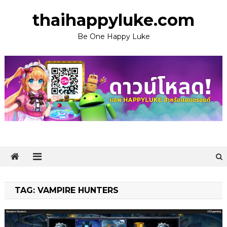
Skip
thaihappyluke.com
to
content
Be One Happy Luke
TAG:
VAMPIRE HUNTERS