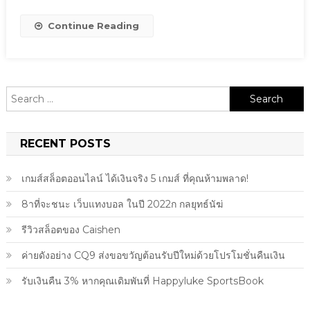
Continue Reading
Search
for:
RECENT POSTS
เกมส์สล็อตออนไลน์ ได้เงินจริง 5 เกมส์ ที่คุณห้ามพลาด!
8าที่จะชนะ เว็บแทงบอล ในปี 2022ก กลยุทธ์นัฆ่
รีวิวสล็อตของ Caishen
ค่ายดังอย่าง CQ9 ส่งขอขวัญต้อนรับปีใหม่ด้วยโปรโมชั่นคืนเงิน
รับเงินคืน 3% หากคุณเดิมพันที่ Happyluke SportsBook