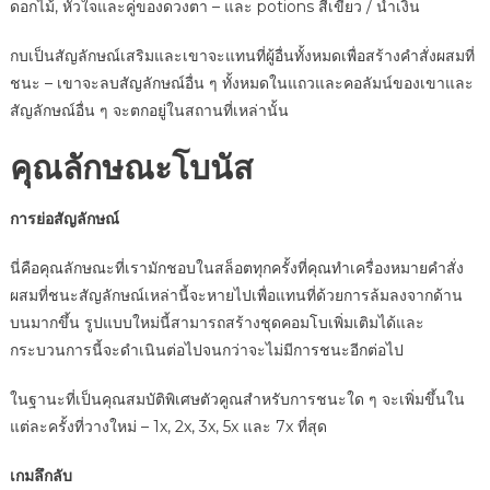
ดอกไม้, หัวใจและคู่ของดวงตา – และ potions สีเขียว / น้ำเงิน
กบเป็นสัญลักษณ์เสริมและเขาจะแทนที่ผู้อื่นทั้งหมดเพื่อสร้างคำสั่งผสมที่
ชนะ – เขาจะลบสัญลักษณ์อื่น ๆ ทั้งหมดในแถวและคอลัมน์ของเขาและ
สัญลักษณ์อื่น ๆ จะตกอยู่ในสถานที่เหล่านั้น
คุณลักษณะโบนัส
การย่อสัญลักษณ์
นี่คือคุณลักษณะที่เรามักชอบในสล็อตทุกครั้งที่คุณทำเครื่องหมายคำสั่ง
ผสมที่ชนะสัญลักษณ์เหล่านี้จะหายไปเพื่อแทนที่ด้วยการล้มลงจากด้าน
บนมากขึ้น รูปแบบใหม่นี้สามารถสร้างชุดคอมโบเพิ่มเติมได้และ
กระบวนการนี้จะดำเนินต่อไปจนกว่าจะไม่มีการชนะอีกต่อไป
ในฐานะที่เป็นคุณสมบัติพิเศษตัวคูณสำหรับการชนะใด ๆ จะเพิ่มขึ้นใน
แต่ละครั้งที่วางใหม่ – 1x, 2x, 3x, 5x และ 7x ที่สุด
เกมลึกลับ