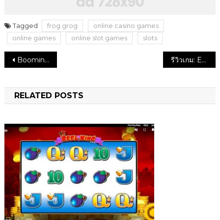
Tagged
frog grog
online casino games
online games
online slot games
slots
Post
Booming Seven Deluxe รีวิวเกมสล็อต
รีวิวเกม: Epic Journey
navigation
RELATED POSTS