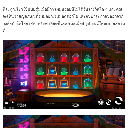
นี่จะถูกเรียกใช้แบบสุ่มเมื่อมีการหมุนรอบที่ไม่ได้รับรางวัลใด ๆ และคุณ
จะเห็นว่าสัญลักษณ์ทั้งหมดยกเว้นมอดดอกไม้และกบป่าจะถูกลบออกจาก
วงล้อทำให้โอกาสสำหรับค่าที่สูงขึ้นจะชนะเมื่อสัญลักษณ์ใหม่เข้าสู่สถาน
ที่