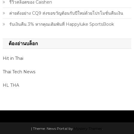
รีวิวสล็อตของ Caishen
ค่ายดังอย่าง CQ9 ส่งขอขวัญต้อนรับปีใหม่ด้วยโปรโมชั่นคืนเงิน
รับเงินคืน 3% หากคุณเดิมพันที่ Happyluke SportsBook
ต้องอ่านบล็อก
Hit in Thai
Thai Tech News
HL THA
|
Theme: News Portal by
Mystery Themes
.