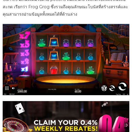
สะกด เรียกว่า Frog Grog ซึ่งรวมถึงคุณลักษณะโบนัสที่สร้างสรรค์และ
คุณสามารถอ่านข้อมูลทั้งหมดได้ที่ด้านล่าง