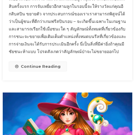
สิบครั้งแรก การจับเหยี่ยวอีกสามลูกในรอบนี้จะให้รางวัลแก่คุณอี
กสิบสปิน ขยายตัว จากประสบการณ์ของเราเราสามารถพิสูจน์ได้
ว่าเป็นผู้ชนะที่ดีกว่าเกมฟรีสปินรอบ – จะเกิดขึ้นเฉพาะในเกมฐาน
และสามารถเรียกใช้เมื่อชนะใด ๆ สัญลักษณ์ทั้งหมดที่เกี่ยวข้องกับ
การชนะจะขยายเพื่อเติมเต็มตำแหน่งทั้งหมดบนรีลที่เกี่ยวข้องและ
การจ่ายเงินจะได้รับการประเมินอีกครั้ง นี่เป็นสิ่งที่มีค่ายิ่งถ้าคุณมี
ชัยชนะห้าแบบ โปรดสังเกตว่าสัญลักษณ์ป่าจะไม่ขยายออกไป
Continue Reading