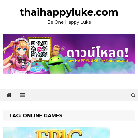
Skip
thaihappyluke.com
to
content
Be One Happy Luke
TAG:
ONLINE GAMES