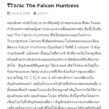
รีวิวเกม: The Falcon Huntress
Admin
June 6, 2018
ลองเดินทางกลับไปช่วงเวลาที่ทุ่งหญ้าป่าตองของเอเชียตะวันออก
กำลังแพร่ภาพกับหญิงสาวและนกล่าเหยื่อของพวกมัน ธีมนี้เป็นธีม
ของ The Falcon Huntress ซึ่งเป็นช่องทางออนไลน์จาก
Thunderkick Games ซึ่งมีคุณลักษณะโบนัสสองแบบและมีลม
พัดแรง Falcon Huntress เป็นสล็อต 5 รีลที่มี 3 แถวและ 9 ช่อง
จ่ายเงินคงที่ วงล้อเหล่านี้หมุนไปที่ทางเข้าสิ่งที่อาจเป็นไชลดูเลียน
พร้อมด้วยประดับธงและมุมมองของพระอาทิตย์ตกเหนือเทือกเขา
อัลไต สัญลักษณ์ที่มีมูลค่าสูง ได้แก่ คนล่าสัตว์ไข่ขนาดใหญ่ใน
รังนกขนนกและวัตถุบางประเภทที่เกี่ยวข้องกับการดูแลเหยี่ยว
ขนาดใหญ่ 10, J, Q, K และ A สร้างค่าต่ำกว่า นกเหยี่ยวเป็น
สัญลักษณ์ของป่า แต่มันก็กระจายไปด้วยซึ่งมันจะทดแทนคนอื่น ๆ
ทั้งหมดเพื่อสร้างคอมโบและยังเป็นกุญแจสำคัญในการเปิดใช้งาน
คุณลักษณะหลัก คุณลักษณะโบนัส ฟรีสปิน สิ่งนี้ถูกเรียกโดยการ
เชื่อมโยงไปถึงสัญลักษณ์เหยี่ยว / สัญลักษณ์กระจายนกเหยี่ยวนก
เหยี่ยวหรือมากกว่าสามตัวที่ใดก็ได้เพื่อดูว่าคุณจะได้รับฟรีสปินฟรี