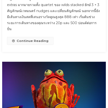
extras มากมายรวมทั้ง quartet ของ wilds stacked ยักษ์ 3 × 3
สัญลักษณ์เวทมนตร์ nudges และเปลี่ยนสัญลักษณ์ นอกจากนี้ยัง
มีเส้นทางเงินสดที่เสนอรางวัลคูณสูงสุด 888 เท่า เริ่มต้นช่วง
ระยะการเดินทางของคุณระหว่าง 20p และ 500 ปอนด์ต่อการ
ปั่น
Continue Reading