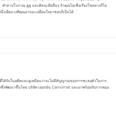
ำสาปโบราณ ฮูดู และศิลปะมืดอื่นๆ ถ้าคุณไม่เชื่อเรื่องโชคลางก็ไม่
หนึ่งเผื่อบางทีคุณอาจจะเปลี่ยนใจมาชอบก็เป็นได้
ที่ได้รับในอดีตและดูเหมือนว่าจะไม่มีสัญญาณของการชะลอตัวในการ
าซึ่งพัฒนาขึ้นโดย บริษัท เยอรมัน Gamomat และมาพร้อมกับการหมุน