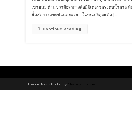
เขาชนะ ด้านขวามือจากวงล้อมีมิเตอร์วัดระดับน้ำตาล สัญ
สิ้นสุดการแข่งขันแต่ละรอบ ในขณะที่คุณเติม […]
Continue Reading
|
Theme: News Portal by
Mystery Themes
.