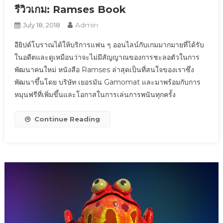
รีวิวเกม: Ramses Book
Admin
July 18, 2018
อียิปต์โบราณได้ให้บริการแฟน ๆ ออนไลน์กับเกมมากมายที่ได้รับ
ในอดีตและดูเหมือนว่าจะไม่มีสัญญาณของการชะลอตัวในการ
พัฒนาคนใหม่ หนังสือ Ramses ล่าสุดเป็นที่สนใจของเราซึ่ง
พัฒนาขึ้นโดย บริษัท เยอรมัน Gamomat และมาพร้อมกับการ
หมุนฟรีที่เพิ่มขึ้นและโอกาสในการเล่นการพนันทุกครั้ง
Continue Reading