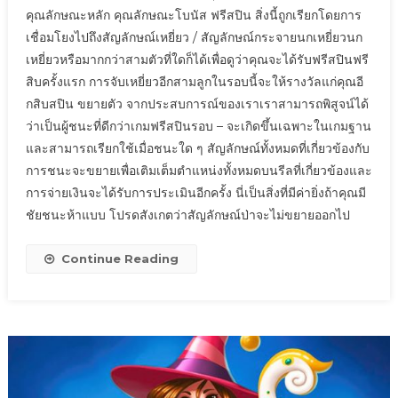
คุณลักษณะหลัก คุณลักษณะโบนัส ฟรีสปิน สิ่งนี้ถูกเรียกโดยการ
เชื่อมโยงไปถึงสัญลักษณ์เหยี่ยว / สัญลักษณ์กระจายนกเหยี่ยวนก
เหยี่ยวหรือมากกว่าสามตัวที่ใดก็ได้เพื่อดูว่าคุณจะได้รับฟรีสปินฟรี
สิบครั้งแรก การจับเหยี่ยวอีกสามลูกในรอบนี้จะให้รางวัลแก่คุณอี
กสิบสปิน ขยายตัว จากประสบการณ์ของเราเราสามารถพิสูจน์ได้
ว่าเป็นผู้ชนะที่ดีกว่าเกมฟรีสปินรอบ – จะเกิดขึ้นเฉพาะในเกมฐาน
และสามารถเรียกใช้เมื่อชนะใด ๆ สัญลักษณ์ทั้งหมดที่เกี่ยวข้องกับ
การชนะจะขยายเพื่อเติมเต็มตำแหน่งทั้งหมดบนรีลที่เกี่ยวข้องและ
การจ่ายเงินจะได้รับการประเมินอีกครั้ง นี่เป็นสิ่งที่มีค่ายิ่งถ้าคุณมี
ชัยชนะห้าแบบ โปรดสังเกตว่าสัญลักษณ์ป่าจะไม่ขยายออกไป
Continue Reading