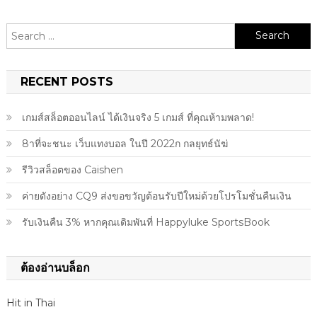
Search
for:
RECENT POSTS
เกมส์สล็อตออนไลน์ ได้เงินจริง 5 เกมส์ ที่คุณห้ามพลาด!
8าที่จะชนะ เว็บแทงบอล ในปี 2022ก กลยุทธ์นัฆ่
รีวิวสล็อตของ Caishen
ค่ายดังอย่าง CQ9 ส่งขอขวัญต้อนรับปีใหม่ด้วยโปรโมชั่นคืนเงิน
รับเงินคืน 3% หากคุณเดิมพันที่ Happyluke SportsBook
ต้องอ่านบล็อก
Hit in Thai