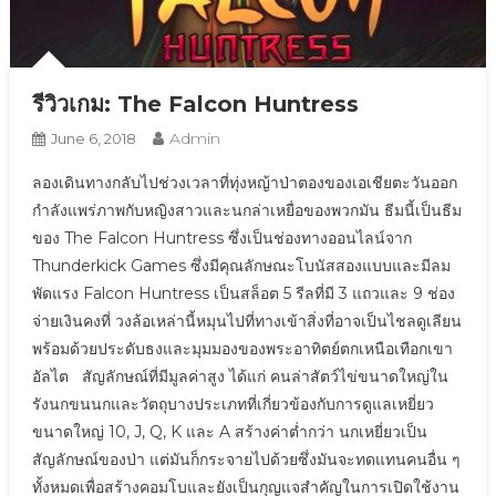
รีวิวเกม: The Falcon Huntress
Admin
June 6, 2018
ลองเดินทางกลับไปช่วงเวลาที่ทุ่งหญ้าป่าตองของเอเชียตะวันออก
กำลังแพร่ภาพกับหญิงสาวและนกล่าเหยื่อของพวกมัน ธีมนี้เป็นธีม
ของ The Falcon Huntress ซึ่งเป็นช่องทางออนไลน์จาก
Thunderkick Games ซึ่งมีคุณลักษณะโบนัสสองแบบและมีลม
พัดแรง Falcon Huntress เป็นสล็อต 5 รีลที่มี 3 แถวและ 9 ช่อง
จ่ายเงินคงที่ วงล้อเหล่านี้หมุนไปที่ทางเข้าสิ่งที่อาจเป็นไชลดูเลียน
พร้อมด้วยประดับธงและมุมมองของพระอาทิตย์ตกเหนือเทือกเขา
อัลไต สัญลักษณ์ที่มีมูลค่าสูง ได้แก่ คนล่าสัตว์ไข่ขนาดใหญ่ใน
รังนกขนนกและวัตถุบางประเภทที่เกี่ยวข้องกับการดูแลเหยี่ยว
ขนาดใหญ่ 10, J, Q, K และ A สร้างค่าต่ำกว่า นกเหยี่ยวเป็น
สัญลักษณ์ของป่า แต่มันก็กระจายไปด้วยซึ่งมันจะทดแทนคนอื่น ๆ
ทั้งหมดเพื่อสร้างคอมโบและยังเป็นกุญแจสำคัญในการเปิดใช้งาน