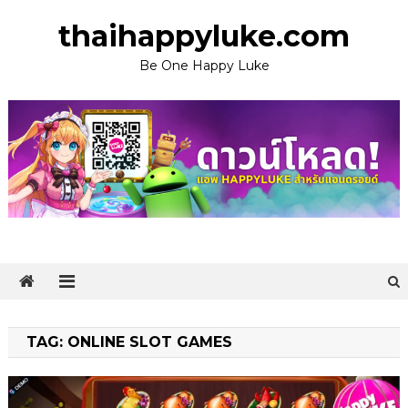
Skip
thaihappyluke.com
to
content
Be One Happy Luke
TAG:
ONLINE SLOT GAMES