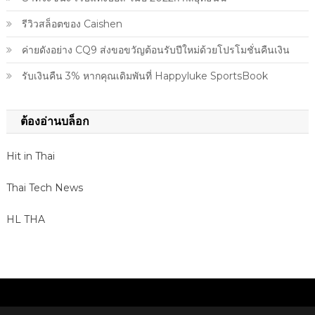
รีวิวสล็อตของ Caishen
ค่ายดังอย่าง CQ9 ส่งขอขวัญต้อนรับปีใหม่ด้วยโปรโมชั่นคืนเงิน
รับเงินคืน 3% หากคุณเดิมพันที่ Happyluke SportsBook
ต้องอ่านบล็อก
Hit in Thai
Thai Tech News
HL THA