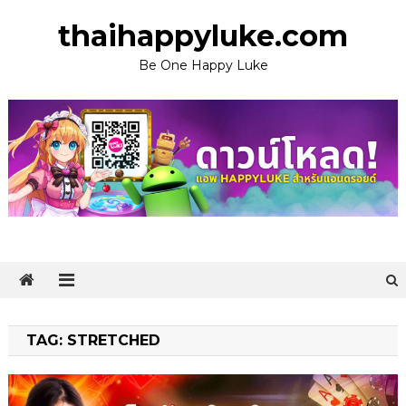
Skip
thaihappyluke.com
to
content
Be One Happy Luke
TAG:
STRETCHED