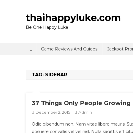
Skip
to
thaihappyluke.com
content
Be One Happy Luke
Game Reviews And Guides
Jackpot Pr
TAG:
SIDEBAR
37 Things Only People Growing 
Admin
December 2, 2015
Odio bibendum non. Nam vitae libero mauris. Sus
posuere convallis vel vel nisl. Nulla sagittis effic