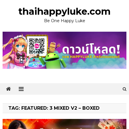
Skip
thaihappyluke.com
to
content
Be One Happy Luke
TAG:
FEATURED: 3 MIXED V2 – BOXED