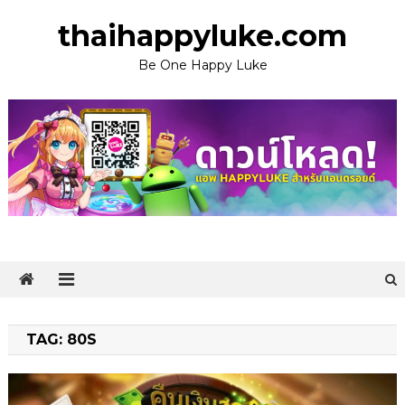
Skip
thaihappyluke.com
to
content
Be One Happy Luke
TAG:
80S