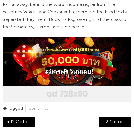
Far far away, behind the word mountains, far from the
countries Vokalia and Consonantia, there live the blind texts.
Separated they live in Bookmarksgrove right at the coast of
the Semantics, a large language ocean.
Tagged
don't miss
Post
12 Cartoons Your Mom Shouldn’t Let You Watch When You Were Young
12 Cartoons Your Mom Shouldn’t Let You Watch When You Were Young
navigation