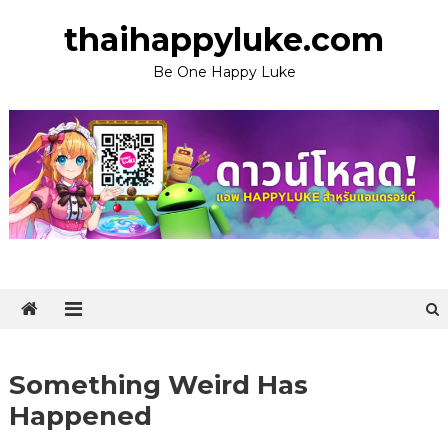
Skip
thaihappyluke.com
to
content
Be One Happy Luke
Something Weird Has
Happened