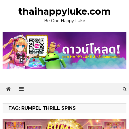
Skip
thaihappyluke.com
to
content
Be One Happy Luke
TAG:
RUMPEL THRILL SPINS