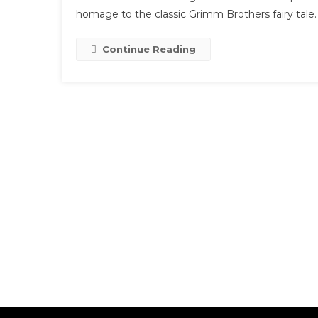
homage to the classic Grimm Brothers fairy tale.
Continue Reading