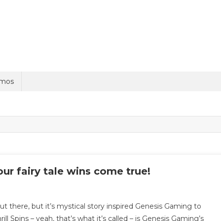
omos
ur fairy tale wins come true!
out there, but it’s mystical story inspired Genesis Gaming to
l Spins – yeah, that’s what it’s called – is Genesis Gaming’s