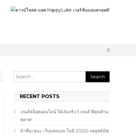
Search
for:
RECENT POSTS
เกมส์สล็อตออนไลน์ ได้เงินจริง 5 เกมส์ ที่คุณห้าม
พลาด!
8าที่จะชนะ เว็บแทงบอล ในปี 2022ก กลยุทธ์นัฆ่