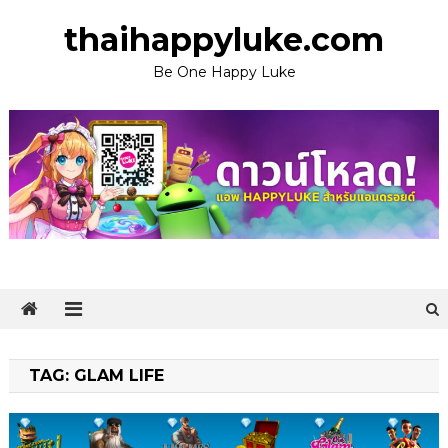
Skip
thaihappyluke.com
to
content
Be One Happy Luke
TAG:
GLAM LIFE