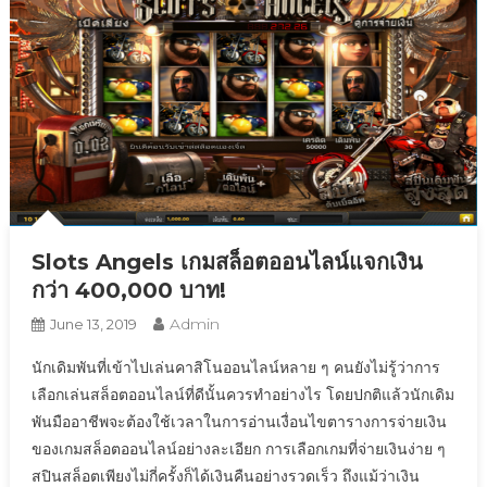
Slots Angels เกมสล็อตออนไลน์แจกเงิน
กว่า 400,000 บาท!
Admin
June 13, 2019
นักเดิมพันที่เข้าไปเล่นคาสิโนออนไลน์หลาย ๆ คนยังไม่รู้ว่าการ
เลือกเล่นสล็อตออนไลน์ที่ดีนั้นควรทำอย่างไร โดยปกติแล้วนักเดิม
พันมืออาชีพจะต้องใช้เวลาในการอ่านเงื่อนไขตารางการจ่ายเงิน
ของเกมสล็อตออนไลน์อย่างละเอียก การเลือกเกมที่จ่ายเงินง่าย ๆ
สปินสล็อตเพียงไม่กี่ครั้งก็ได้เงินคืนอย่างรวดเร็ว ถึงแม้ว่าเงิน