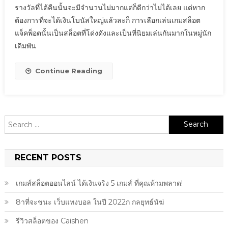
รางวัลที่ได้คืนนั้นจะมีจำนวนไม่มากแต่ก็ดีกว่าไม่ได้เลย แต่หาก
ต้องการที่จะได้เงินโบนัสใหญ่แล้วละก็ การเลือกเล่นเกมสล็อต
แจ็คพ็อตนั้นเป็นสล็อตที่โด่งดังและเป็นที่นิยมเล่นกันมากในหมู่นัก
เดิมพัน
Continue Reading
Search
for:
RECENT POSTS
เกมส์สล็อตออนไลน์ ได้เงินจริง 5 เกมส์ ที่คุณห้ามพลาด!
8าที่จะชนะ เว็บแทงบอล ในปี 2022ก กลยุทธ์นัฆ่
รีวิวสล็อตของ Caishen