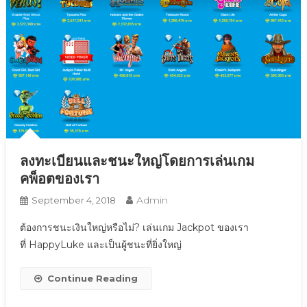
ลงทะเบียนและชนะใหญ่โดยการเล่นเกม
คพ็อตของเรา
Admin
September 4, 2018
ต้องการชนะเงินใหญ่หรือไม่? เล่นเกม Jackpot ของเรา
ที่ HappyLuke และเป็นผู้ชนะที่ยิ่งใหญ่
Continue Reading