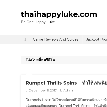
Skip
to
thaihappyluke.com
content
Be One Happy Luke
Game Reviews And Guides
Jackpot Pr
TAG:
สล็อตวีดีโอ
Rumpel Thrills Spins – ทำให้เทพนิย
Admin
December 11, 2017
Rumpelstiltskin ไม่ใช่เทพนิยายที่ได้รับความนิยมมากที่
สล็อตยอดเยี่ยมออกมา! Rumpel Thrill Spins – ใช่แล้วน