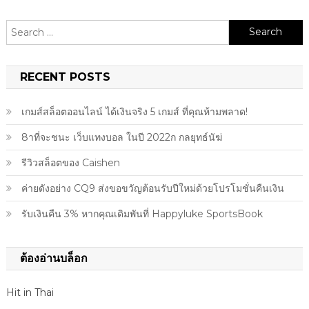
Search
for:
RECENT POSTS
เกมส์สล็อตออนไลน์ ได้เงินจริง 5 เกมส์ ที่คุณห้ามพลาด!
8าที่จะชนะ เว็บแทงบอล ในปี 2022ก กลยุทธ์นัฆ่
รีวิวสล็อตของ Caishen
ค่ายดังอย่าง CQ9 ส่งขอขวัญต้อนรับปีใหม่ด้วยโปรโมชั่นคืนเงิน
รับเงินคืน 3% หากคุณเดิมพันที่ Happyluke SportsBook
ต้องอ่านบล็อก
Hit in Thai