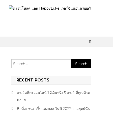
Search
for:
RECENT POSTS
เกมส์สล็อตออนไลน์ ได้เงินจริง 5 เกมส์ ที่คุณห้าม
พลาด!
8าที่จะชนะ เว็บแทงบอล ในปี 2022ก กลยุทธ์นัฆ่