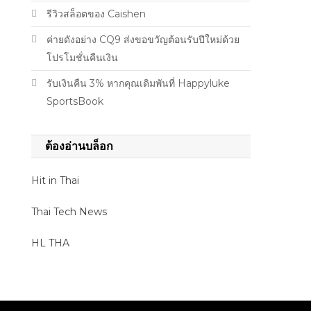
รีวิวสล็อตของ Caishen
ค่ายดังอย่าง CQ9 ส่งขอขวัญต้อนรับปีใหม่ด้วย
โปรโมชั่นคืนเงิน
รับเงินคืน 3% หากคุณเดิมพันที่ Happyluke
SportsBook
ต้องอ่านบล็อก
Hit in Thai
Thai Tech News
HL THA