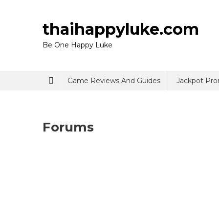
Skip
to
thaihappyluke.com
content
Be One Happy Luke
Game Reviews And Guides
Jackpot Pr
Forums