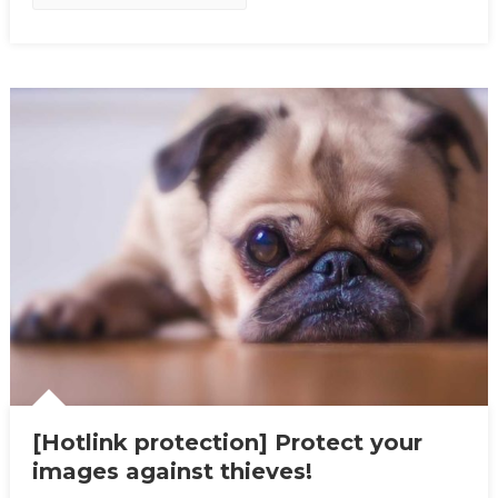
[Hotlink protection] Protect your
images against thieves!