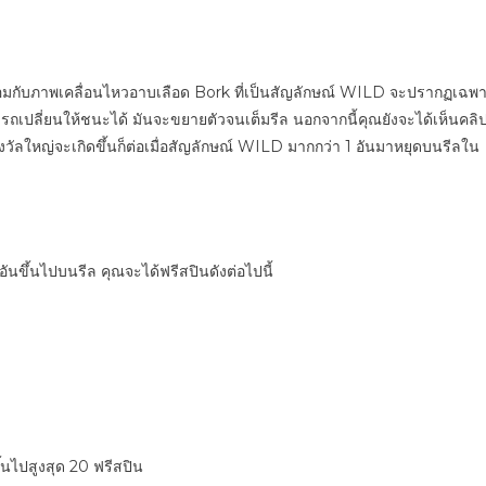
พร้อมกับภาพเคลื่อนไหวอาบเลือด Bork ที่เป็นสัญลักษณ์ WILD จะปรากฏเฉพ
มารถเปลี่ยนให้ชนะได้ มันจะขยายตัวจนเต็มรีล นอกจากนี้คุณยังจะได้เห็นคลิ
างวัลใหญ่จะเกิดขึ้นก็ต่อเมื่อสัญลักษณ์ WILD มากกว่า 1 อันมาหยุดบนรีลใน
ันขึ้นไปบนรีล คุณจะได้ฟรีสปินดังต่อไปนี้
้นไปสูงสุด 20 ฟรีสปิน