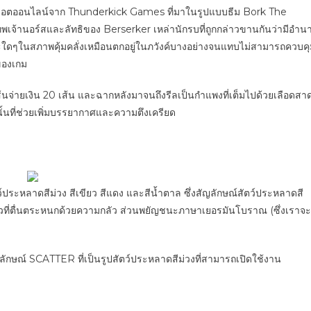
ยวกับสล็อตออนไลน์จาก Thunderkick Games ที่มาในรูปแบบธีม Bork The
พเจ้านอร์สและลัทธิของ Berserker เหล่านักรบที่ถูกกล่าวขานกันว่ามีอำน
ใดๆในสภาพคุ้มคลั่งเหมือนตกอยู่ในภวังค์บางอย่างจนแทบไม่สามารถควบค
ของเกม
ส้นจ่ายเงิน 20 เส้น และฉากหลังมาจนถึงรีลเป็นกำแพงที่เต็มไปด้วยเลือดสา
นั้นที่ช่วยเพิ่มบรรยากาศและความตึงเครียด
ัตว์ประหลาดสีม่วง สีเขียว สีแดง และสีน้ำตาล ซึ่งสัญลักษณ์สัตว์ประหลาดสี
งสาวที่ตื่นตระหนกด้วยความกลัว ส่วนพยัญชนะภาษาเยอรมันโบราณ (ซึ่งเราจะ
ลักษณ์ SCATTER ที่เป็นรูปสัตว์ประหลาดสีม่วงที่สามารถเปิดใช้งาน