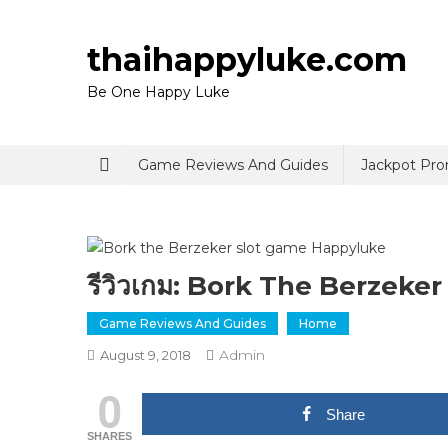
Skip
to
thaihappyluke.com
content
Be One Happy Luke
Game Reviews And Guides
Jackpot Pr
รีวิวเกม: Bork The Berzeker
Game Reviews And Guides
Home
Admin
August 9, 2018
0
Share
SHARES